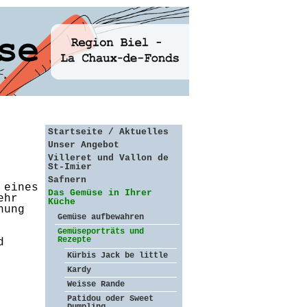
Startseite / Aktuelles
Unser Angebot
Villeret und Vallon de
St-Imier
Safnern
 eines
Das Gemüse in Ihrer
ehr
Küche
hung
Gemüse aufbewahren
Gemüseporträts und
Rezepte
d
Kürbis Jack be little
Kardy
Weisse Rande
Patidou oder Sweet