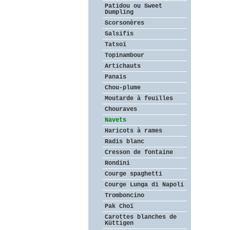
Patidou ou Sweet
Dumpling
Scorsonères
Salsifis
Tatsoï
Topinambour
Artichauts
Panais
Chou-plume
Moutarde à feuilles
Chouraves
Navets
Haricots à rames
Radis blanc
Cresson de fontaine
Rondini
Courge spaghetti
Courge Lunga di Napoli
Tromboncino
Pak Choï
Carottes blanches de
Küttigen