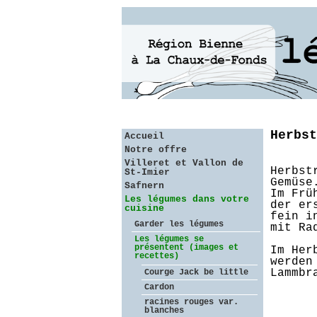
Herbst
Accueil
Notre offre
Villeret et Vallon de
Herbst
St-Imier
Gemüse
Safnern
Im Frü
Les légumes dans votre
der er
cuisine
fein i
Garder les légumes
mit Ra
Les légumes se
présentent (images et
Im Her
recettes)
werden
Lammbr
Courge Jack be little
Cardon
racines rouges var.
blanches