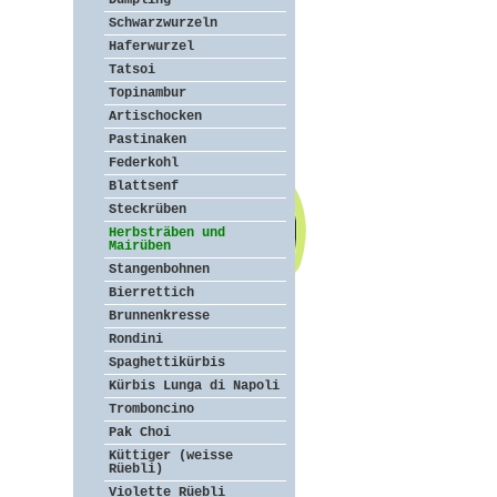
Dumpling
Schwarzwurzeln
Haferwurzel
Tatsoi
Topinambur
Artischocken
Pastinaken
Federkohl
Blattsenf
Steckrüben
Herbsträben und
Mairüben
Stangenbohnen
Bierrettich
Brunnenkresse
Rondini
Spaghettikürbis
Kürbis Lunga di Napoli
Tromboncino
Pak Choi
Küttiger (weisse
Rüebli)
Violette Rüebli