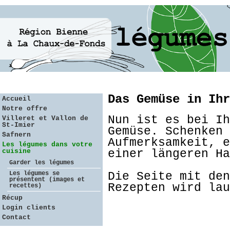
Das Gemüse in Ihr
Accueil
Notre offre
Nun ist es bei Ih
Villeret et Vallon de
St-Imier
Gemüse. Schenken 
Safnern
Aufmerksamkeit, e
Les légumes dans votre
cuisine
einer längeren Ha
Garder les légumes
Les légumes se
Die Seite mit den
présentent (images et
Rezepten wird lau
recettes)
Récup
Login clients
Contact