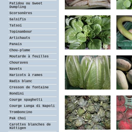
Patidou ou Sweet
Dumpling
Scorsonères
Salsifis
Tatsoï
Topinambour
Artichauts
Panais
Chou-plume
Moutarde à feuilles
Chouraves
Navets
Haricots à rames
Radis blanc
Cresson de fontaine
Rondini
Courge spaghetti
Courge Lunga di Napoli
Tromboncino
Pak Choï
Carottes blanches de
Küttigen