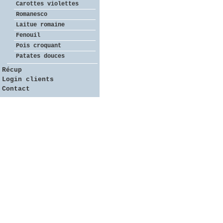
Carottes violettes
Romanesco
Laitue romaine
Fenouil
Pois croquant
Patates douces
Récup
Login clients
Contact