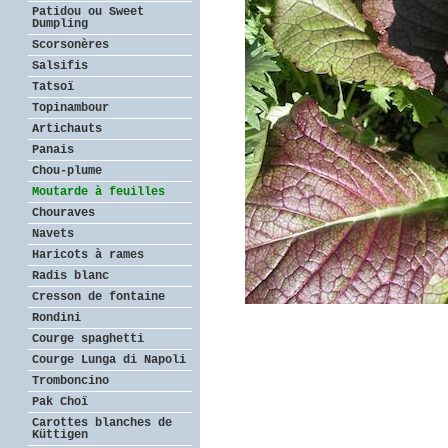
Patidou ou Sweet
Dumpling
Scorsonères
Salsifis
Tatsoï
Topinambour
Artichauts
Panais
Chou-plume
Moutarde à feuilles
Chouraves
Navets
Haricots à rames
Radis blanc
Cresson de fontaine
Rondini
Courge spaghetti
Courge Lunga di Napoli
Tromboncino
Pak Choï
Carottes blanches de
Küttigen