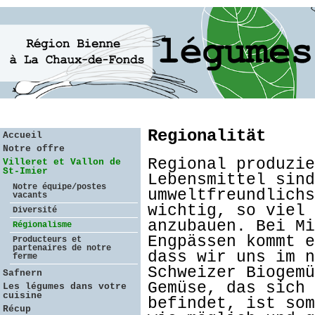
Regionalität
Accueil
Notre offre
Regional produzie
Villeret et Vallon de
St-Imier
Lebensmittel sind
Notre équipe/postes
umweltfreundlichs
vacants
wichtig, so viel 
Diversité
anzubauen. Bei Mi
Régionalisme
Engpässen kommt e
Producteurs et
partenaires de notre
dass wir uns im n
ferme
Schweizer Biogemü
Safnern
Gemüse, das sich 
Les légumes dans votre
cuisine
befindet, ist som
Récup